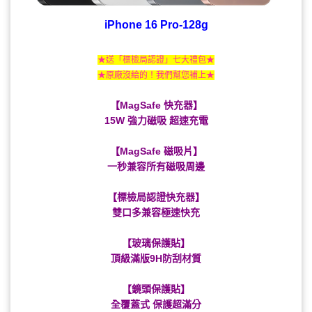
iPhone 16 Pro-128g
★送「標檢局認證」七大禮包★
★原廠沒給的！我們幫您補上★
【MagSafe 快充器】
15W 強力磁吸 超速充電
【MagSafe 磁吸片】
一秒兼容所有磁吸周邊
【標檢局認證快充器】
雙口多兼容極速快充
【玻璃保護貼】
頂級滿版9H防刮材質
【鏡頭保護貼】
全覆蓋式 保護超滿分