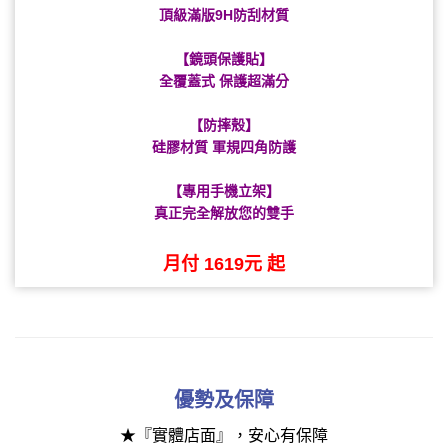
頂級滿版9H防刮材質
【鏡頭保護貼】
全覆蓋式 保護超滿分
【防摔殼】
硅膠材質 軍規四角防護
【專用手機立架】
真正完全解放您的雙手
月付 1619元 起
優勢及
保障
★『實體店面』，安心有保障