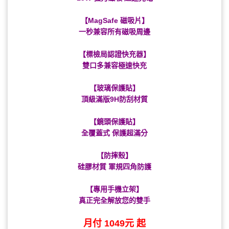
【MagSafe 磁吸片】
一秒兼容所有磁吸周邊
【標檢局認證快充器】
雙口多兼容極速快充
【玻璃保護貼】
頂級滿版9H防刮材質
【鏡頭保護貼】
全覆蓋式 保護超滿分
【防摔殼】
硅膠材質 軍規四角防護
【專用手機立架】
真正完全解放您的雙手
月付 1049元 起