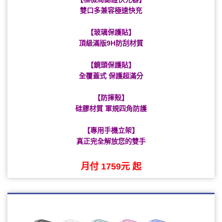
雙口多兼容極速快充
【玻璃保護貼】
頂級滿版9H防刮材質
【鏡頭保護貼】
全覆蓋式 保護超滿分
【防摔殼】
硅膠材質 軍規四角防護
【專用手機立架】
真正完全解放您的雙手
月付 1759元 起