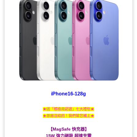
iPhone16-128g
★送「標檢局認證」七大禮包★
★原廠沒給的！我們幫您補上★
【MagSafe 快充器】
15W 強力磁吸 超速充電