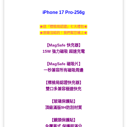
iPhone 17 Pro-256g
★送「標檢局認證」七大禮包★
★原廠沒給的！我們幫您補上★
【MagSafe 快充器】
15W 強力磁吸 超速充電
【MagSafe 磁吸片】
一秒兼容所有磁吸周邊
【標檢局認證快充器】
雙口多兼容極速快充
【玻璃保護貼】
頂級滿版9H防刮材質
【鏡頭保護貼】
全覆蓋式 保護超滿分