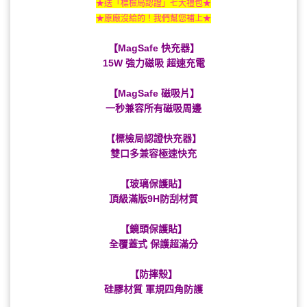
★送「標檢局認證」七大禮包★
★原廠沒給的！我們幫您補上★
【MagSafe 快充器】
15W 強力磁吸 超速充電
【MagSafe 磁吸片】
一秒兼容所有磁吸周邊
【標檢局認證快充器】
雙口多兼容極速快充
【玻璃保護貼】
頂級滿版9H防刮材質
【鏡頭保護貼】
全覆蓋式 保護超滿分
【防摔殼】
硅膠材質 軍規四角防護